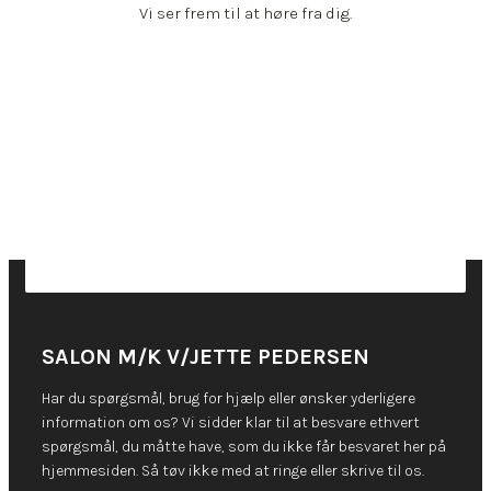
Vi ser frem til at høre fra dig.
SALON M/K V/JETTE PEDERSEN
Har du spørgsmål, brug for hjælp eller ønsker yderligere
information om os? Vi sidder klar til at besvare ethvert
spørgsmål, du måtte have, som du ikke får besvaret her på
hjemmesiden. Så tøv ikke med at ringe eller skrive til os.